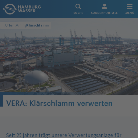
Link zur Startseite
SUCHE
KUNDENPORTALE
MENÜ
...
Urban Mining
Klärschlamm
Umwelt
VERA: Klärschlamm verwerten
Seit 25 Jahren trägt unsere Verwertungsanlage für