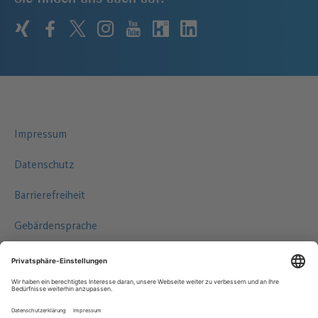
xing
facebook
twitter
instagram
youtube
kununu
linkedin
Impressum
Datenschutz
Barrierefreiheit
Gebärdensprache
Leichte Sprache