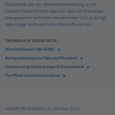
Rückstände aus der Abwasserbehandlung im 24-
Stunden-Dauerbetrieb dazu bei, dass die Kläranlage
energieautark betrieben werden kann. Und sie bringt
dabei sogar noch wertvolle Rohstoffe hervor.
THEMEN AUF DIESER SEITE:
Wie funktioniert die VERA?
Rückgewinnung von Gips und Phosphor
Ausbau zur größten Anlage in Deutschland
Zertifikat und Emissionsdaten
Autor des Inhalts:
.
Datum der Veröffentlichung:
.
HAMBURG WASSER
|
11. Oktober 2022