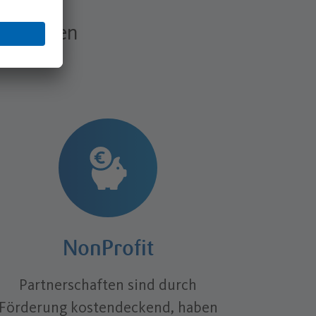
ationalen
NonProfit
Partnerschaften sind durch
Förderung kostendeckend, haben