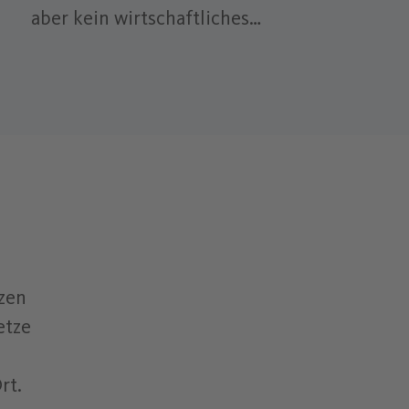
aber kein wirtschaftliches
Gewinnziel.
tzen
etze
rt.