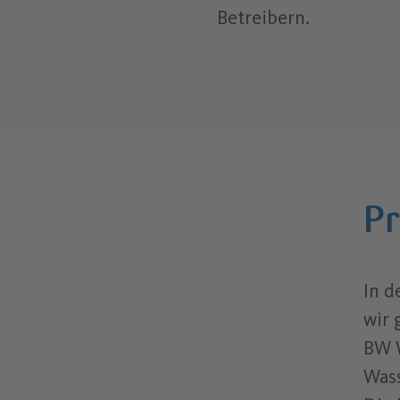
Betreibern.
Pr
In d
wir 
BW W
Was