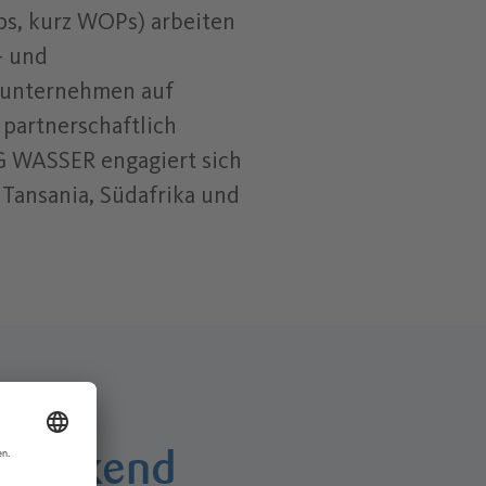
ps, kurz WOPs) arbeiten
- und
unternehmen auf
 partnerschaftlich
WASSER engagiert sich
 Tansania, Südafrika und
ndeckend