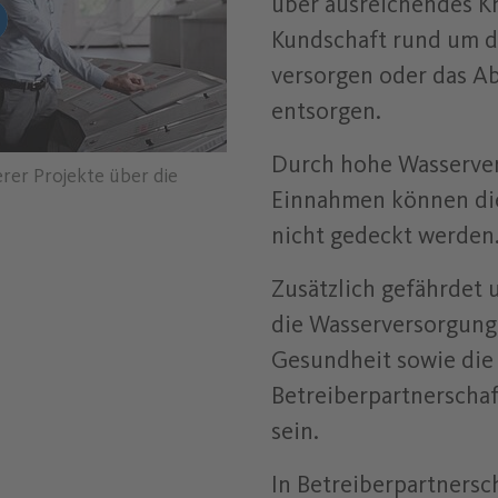
über ausreichendes K
ade Youtube Video "Schauen Sie uns bei einem unserer
Kundschaft rund um d
versorgen oder das A
entsorgen.
Durch hohe Wasserver
rer Projekte über die
Einnahmen können die
nicht gedeckt werden
Zusätzlich gefährdet
die Wasserversorgung 
Gesundheit sowie die
Betreiberpartnerscha
sein.
In Betreiberpartnersc