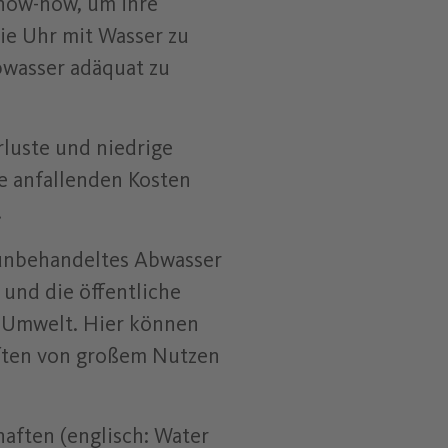
now-how, um ihre
 Projekte über die Schulter (Video: Malte Joost)"
ie Uhr mit Wasser zu
bwasser adäquat zu
luste und niedrige
 anfallenden Kosten
.
 unbehandeltes Abwasser
und die öffentliche
 Umwelt. Hier können
ften von großem Nutzen
haften (englisch: Water