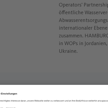
Operators' Partnershi
öffentliche Wasserver
Abwasserentsorgungs
internationaler Ebene
zusammen. HAMBURG 
in WOPs in Jordanien,
Ukraine.
LEITPRINZIPIEN
auf Augenhöhe und koste