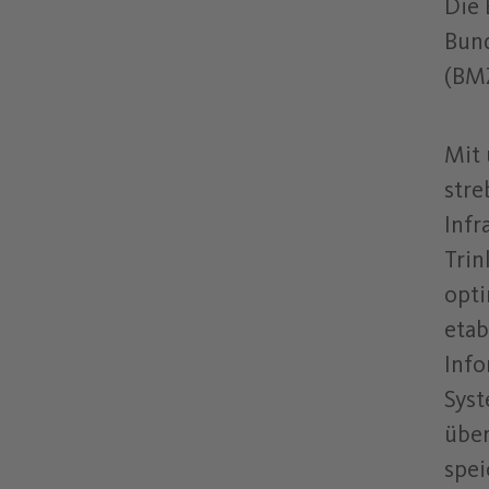
Die 
Bund
(BMZ
Mit
stre
Infr
Trin
opti
etab
Info
Syst
über
spei