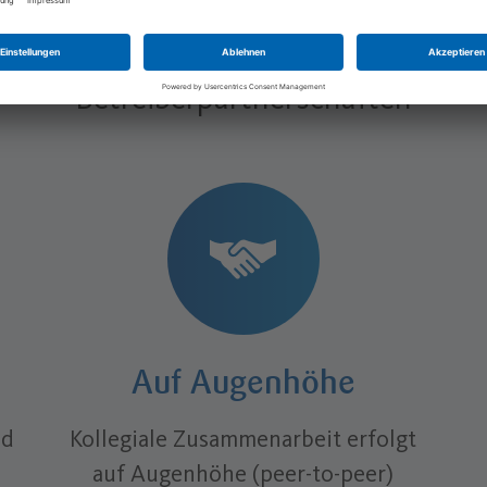
ioniert die Zusammenarbeit in intern
Betreiberpartnerschaften
Auf Augenhöhe
nd
Kollegiale Zusammenarbeit erfolgt
auf Augenhöhe (peer-to-peer)