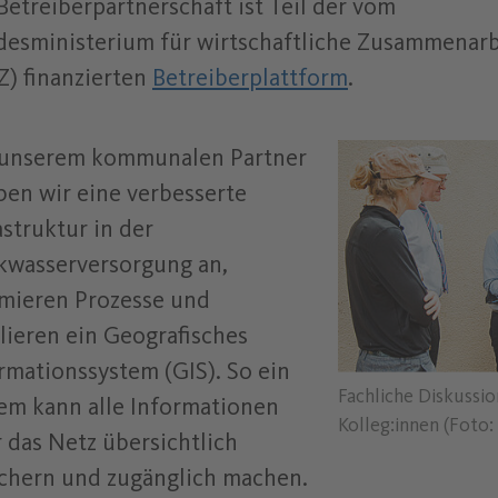
Betreiberpartnerschaft ist Teil der vom
esministerium für wirtschaftliche Zusammenarb
) finanzierten
Betreiberplattform
.
 unserem kommunalen Partner
ben wir eine verbesserte
astruktur in der
kwasserversorgung an,
mieren Prozesse und
lieren ein Geografisches
rmationssystem (GIS). So ein
Fachliche Diskussi
em kann alle Informationen
Kolleg:innen (Foto
 das Netz übersichtlich
chern und zugänglich machen.