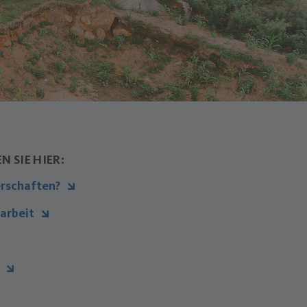
 SIE HIER:
erschaften?
arbeit
g