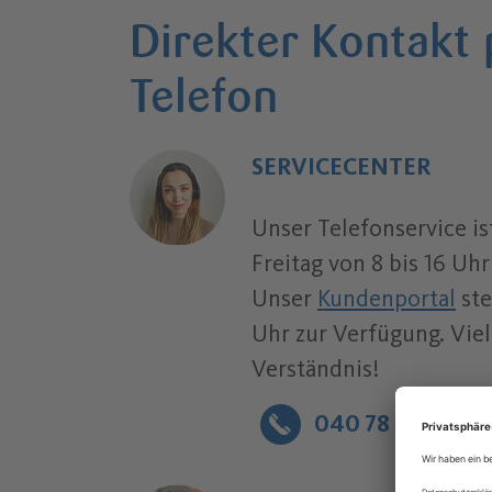
Direkter Kontakt 
Telefon
SERVICECENTER
Unser Telefonservice is
Freitag von 8 bis 16 Uhr
Unser
Kundenportal
ste
Uhr zur Verfügung. Viel
Verständnis!
040 78 88 22 22
Telefonnummer: