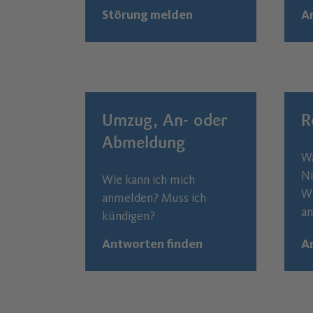
Störung melden
A
Umzug, An- oder
R
Abmeldung
Wa
Ni
Wie kann ich mich
Wi
anmelden? Muss ich
an
kündigen?
Antworten finden
A