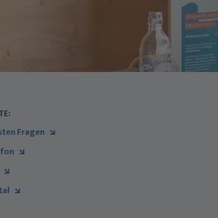
TE:
sten Fragen
efon
r
tal