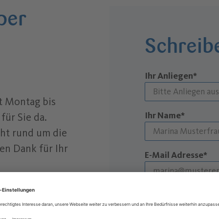
per
Schreib
Ihr Anliegen*
t Montag bis
Ihr Name*
 für Sie da.
ht rund um die
en Dank für Ihr
E-Mail Adresse*
Telefonnummer