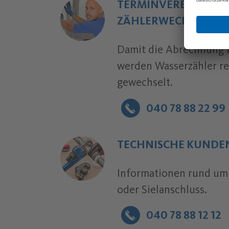
TERMINVEREINBAR
ZÄHLERWECHSEL
Damit die Abrechnung k
werden Wasserzähler r
gewechselt.
040 78 88 22 99
Telefonnummer:
TECHNISCHE KUND
Informationen rund um
oder Sielanschluss.
040 78 88 12 12
Telefonnummer: