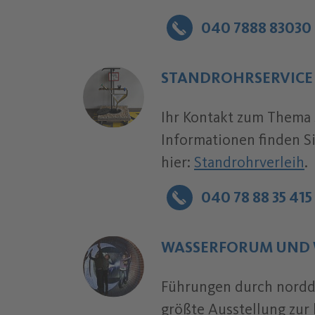
040 7888 83030
Telefonnummer:
STANDROHRSERVICE
Ihr Kontakt zum Thema 
Informationen finden 
hier:
S
tandrohrverleih
.
040 78 88 35 415
Telefonnummer:
WASSERFORUM UND 
Führungen durch nordd
größte Ausstellung zur