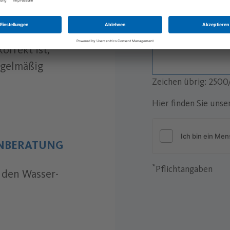
UNG
*
Ihre Nachricht
orrekt ist,
egelmäßig
Zeichen übrig: 250
Hier finden Sie uns
ENBERATUNG
*
Pflichtangaben
 den Wasser-