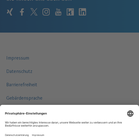
xing
facebook
twitter
instagram
youtube
kununu
linkedin
Impressum
Datenschutz
Barrierefreiheit
Gebärdensprache
Leichte Sprache