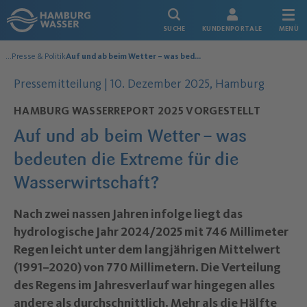
Link zur Startseite
SUCHE
KUNDENPORTALE
MENÜ
...
Presse & Politik
Auf und ab beim Wetter – was bedeuten die Extreme für die Wasserwirtschaft?
Über uns
Datum der Veröffentlichung:
Pressemitteilung |
10. Dezember 2025
, Hamburg
HAMBURG WASSERREPORT 2025 VORGESTELLT
Auf und ab beim Wetter – was
bedeuten die Extreme für die
Wasserwirtschaft?
–
Nach zwei nassen Jahren infolge liegt das
hydrologische Jahr 2024/2025 mit 746 Millimeter
Regen leicht unter dem langjährigen Mittelwert
(1991–2020) von 770 Millimetern. Die Verteilung
des Regens im Jahresverlauf war hingegen alles
andere als durchschnittlich. Mehr als die Hälfte