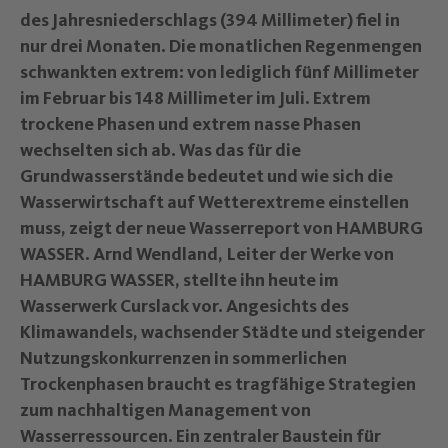
des Jahresniederschlags (394 Millimeter) fiel in
nur drei Monaten. Die monatlichen Regenmengen
schwankten extrem: von lediglich fünf Millimeter
im Februar bis 148 Millimeter im Juli. Extrem
trockene Phasen und extrem nasse Phasen
wechselten sich ab. Was das für die
Grundwasserstände bedeutet und wie sich die
Wasserwirtschaft auf Wetterextreme einstellen
muss, zeigt der neue Wasserreport von HAMBURG
WASSER. Arnd Wendland, Leiter der Werke von
HAMBURG WASSER, stellte ihn heute im
Wasserwerk Curslack vor. Angesichts des
Klimawandels, wachsender Städte und steigender
Nutzungskonkurrenzen in sommerlichen
Trockenphasen braucht es tragfähige Strategien
zum nachhaltigen Management von
Wasserressourcen. Ein zentraler Baustein für