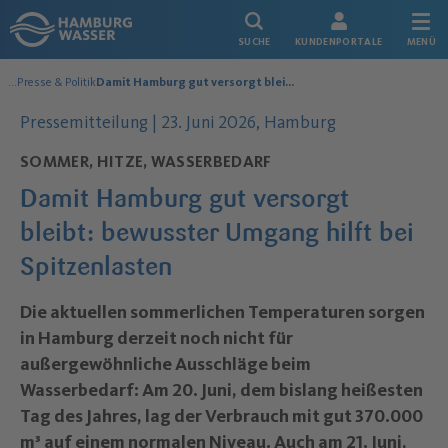
Link zur Startseite
SUCHE
KUNDENPORTALE
MENÜ
...
Presse & Politik
Damit Hamburg gut versorgt bleibt: bewusster Umgang hilft bei Spitzenlasten
Über uns
Datum der Veröffentlichung:
Pressemitteilung |
23. Juni 2026
, Hamburg
SOMMER, HITZE, WASSERBEDARF
Damit Hamburg gut versorgt
bleibt: bewusster Umgang hilft bei
Spitzenlasten
–
Die aktuellen sommerlichen Temperaturen sorgen
in Hamburg derzeit noch nicht für
außergewöhnliche Ausschläge beim
Wasserbedarf: Am 20. Juni, dem bislang heißesten
Tag des Jahres, lag der Verbrauch mit gut 370.000
m³ auf einem normalen Niveau. Auch am 21. Juni,