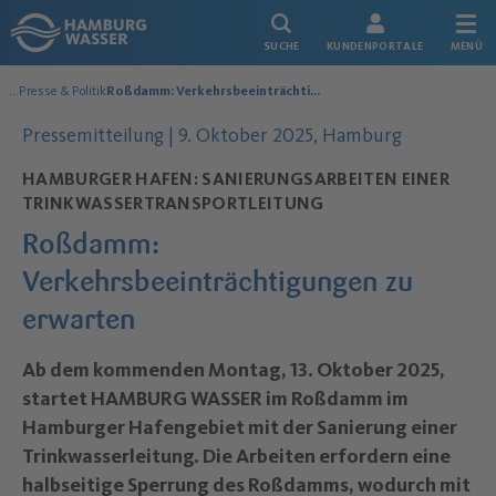
Link zur Startseite
SUCHE
KUNDENPORTALE
MENÜ
...
Presse & Politik
Roßdamm: Verkehrsbeeinträchtigungen zu erwarten
Über uns
Datum der Veröffentlichung:
Pressemitteilung |
9. Oktober 2025
, Hamburg
HAMBURGER HAFEN: SANIERUNGSARBEITEN EINER
TRINKWASSERTRANSPORTLEITUNG
Roßdamm:
Verkehrsbeeinträchtigungen zu
erwarten
–
Ab dem kommenden Montag, 13. Oktober 2025,
startet HAMBURG WASSER im Roßdamm im
Hamburger Hafengebiet mit der Sanierung einer
Trinkwasserleitung. Die Arbeiten erfordern eine
halbseitige Sperrung des Roßdamms, wodurch mit