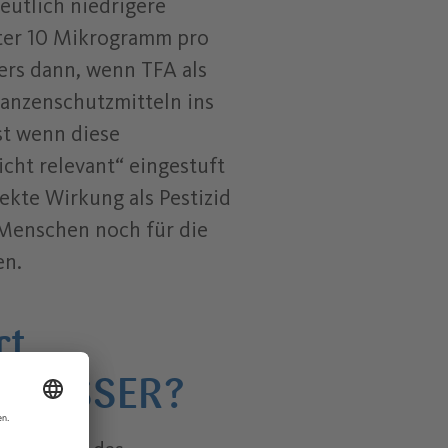
eutlich niedrigere
ter 10 Mikrogramm pro
ders dann, wenn TFA als
anzenschutzmitteln ins
st wenn diese
cht relevant“ eingestuft
ekte Wirkung als Pestizid
Menschen noch für die
en.
rt
 WASSER?