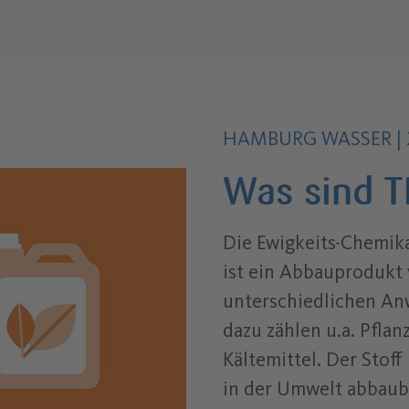
Autor des Inhalts:
.
HAMBURG WASSER
|
Was sind T
Die Ewigkeits-Chemika
ist ein Abbauprodukt
unterschiedlichen A
dazu zählen u.a. Pfla
Kältemittel. Der Stoff 
in der Umwelt abbauba