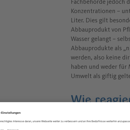
Fachbehörde jedoch d
Konzentrationen – un
Liter. Dies gilt beson
Abbauprodukt von Pfl
Wasser gelangt – selb
Abbauprodukte als „ni
werden, also keine dir
haben und weder für 
Umwelt als giftig gelt
Wie reagie
HAMBURG