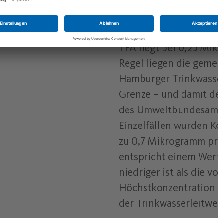
HAMBURG WASSER unt
Trinkwasser regelmäßi
Bestimmungsgrenze de
TFA liegt bei 0,25 Mik
Regel liegen die gem
Hamburger Trinkwasse
Grenze – und damit d
des Umweltbundesamt
Einzelfällen wurden K
zu 0,7 Mikrogramm pro
entspricht einem Wert
niedriger ist als die
Höchstkonzentration u
der Trinkwasserleitwe