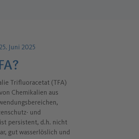
Datum der Veröffentlichung:
.
25. Juni 2025
FA?
lie Trifluoracetat (TFA)
 von Chemikalien aus
nwendungsbereichen,
nzenschutz- und
ist persistent, d.h. nicht
r, gut wasserlöslich und