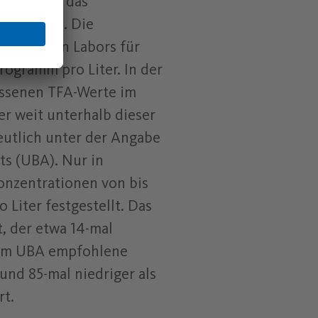
ersucht das
g auf TFA. Die
s eigenen Labors für
rogramm pro Liter. In der
essenen TFA-Werte im
r weit unterhalb dieser
eutlich unter der Angabe
s (UBA). Nur in
onzentrationen von bis
 Liter festgestellt. Das
, der etwa 14-mal
 vom UBA empfohlene
nd 85-mal niedriger als
rt.