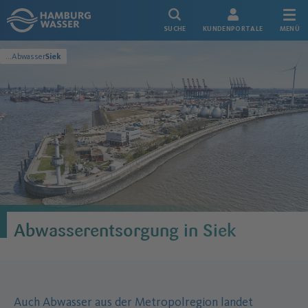
Link zur Startseite
SUCHE
KUNDENPORTALE
MENÜ
...
Abwasser
Siek
Metropolregion
Abwasserentsorgung in Siek
Auch Abwasser aus der Metropolregion landet