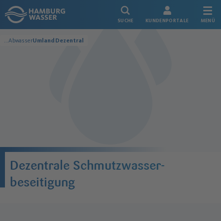
Link zur Startseite
SUCHE
KUNDENPORTALE
MENÜ
...
Abwasser
Umland Dezentral
Metropolregion
Dezentrale Schmutzwasser-
beseitigung