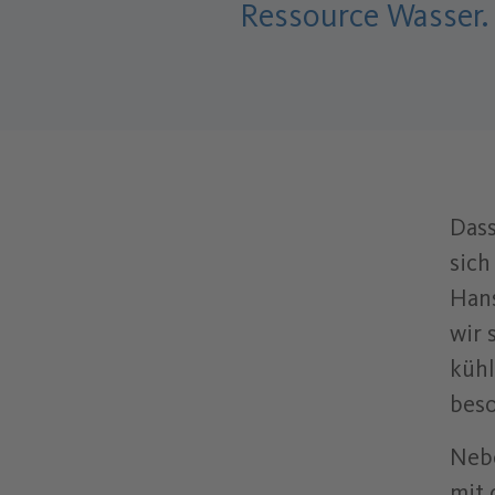
Ressource Wasser.
Dass
sich
Hans
wir 
kühl
beso
Nebe
mit