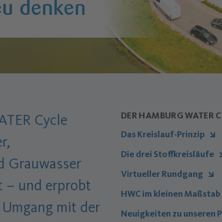
eu denken
DER HAMBURG WATER C
TER Cycle
Das Kreislauf-Prinzip
r,
Die drei Stoffkreisläufe
d Grauwasser
Virtueller Rundgang
 – und erprobt
HWC im kleinen Maßstab
 Umgang mit der
Neuigkeiten zu unseren 