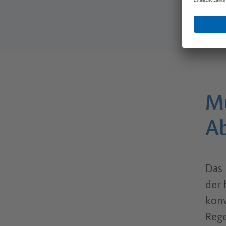
M
A
Das
der 
kon
Rege