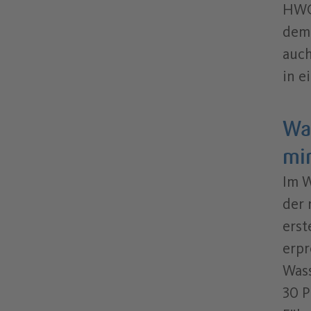
HWC 
dem 
auch
in e
Wa
mi
Im W
der 
erst
erpr
Was
30 P