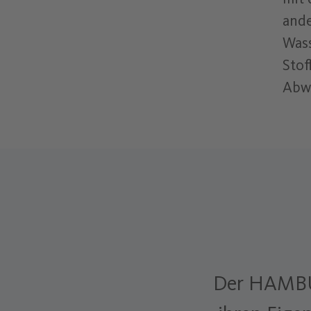
ande
Wass
Stof
Abwa
–
Der HAMBU