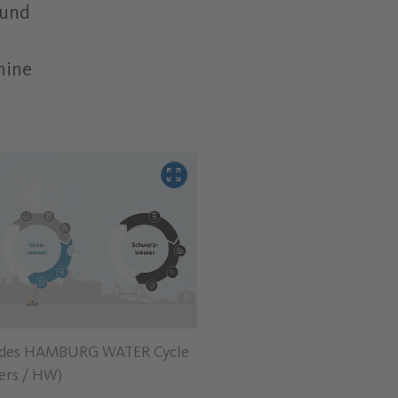
 und
hine
Bild vergrößern
fe des HAMBURG WATER Cycle
ers / HW)