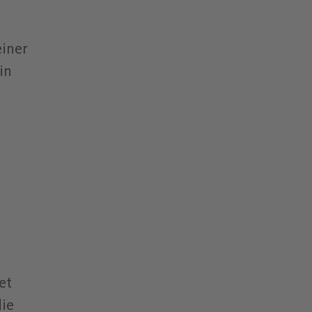
einer
in
et
die