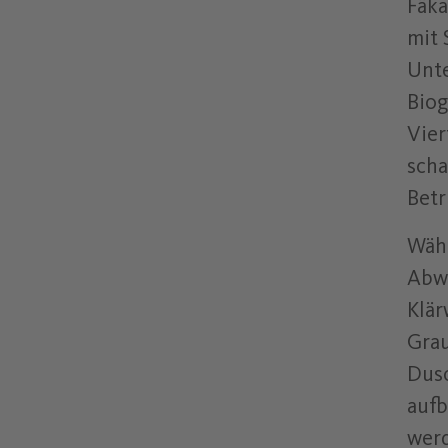
Fäka
mit 
Unte
Biog
Vier
scha
Betr
Währ
Abwa
Klär
Grau
Dusc
aufb
werd