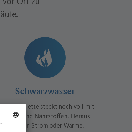
 vor Ort zu
läufe.
Schwarzwasser
us der Toilette steckt noch voll mit
Energie und Nährstoffen. Heraus
kommen Strom oder Wärme.