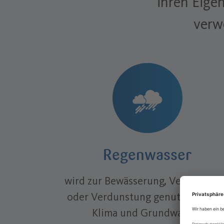
ihren Eige
verwe
Regenwasser
wird zur Bewässerung, Versickeru
oder Verdunstung genutzt. Gut fü
Klima und Grundwasser.