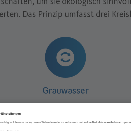
nschaften, um sie ökologisch sinnvoll
rten. Das Prinzip umfasst drei Kreis
Grauwasser
ng
aus Dusche oder Waschmaschine
a
r
wird so aufbereitet, dass es als
Brauchwasser genutzt werden kann.