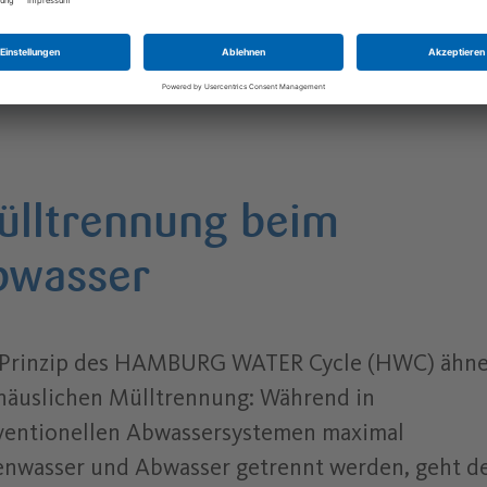
ülltrennung beim
bwasser
 Prinzip des HAMBURG WATER Cycle (HWC) ähne
häuslichen Mülltrennung: Während in
ventionellen Abwassersystemen maximal
nwasser und Abwasser getrennt werden, geht d