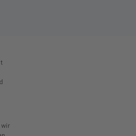
t
d
 wir
en