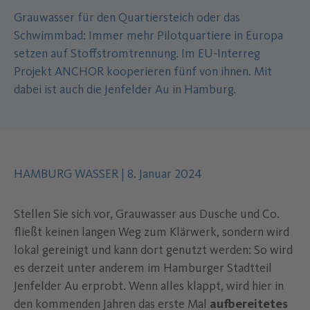
Grauwasser für den Quartiersteich oder das
Schwimmbad: Immer mehr Pilotquartiere in Europa
setzen auf Stoffstromtrennung. Im EU-Interreg
Projekt ANCHOR kooperieren fünf von ihnen. Mit
dabei ist auch die Jenfelder Au in Hamburg.
Autor des Inhalts:
.
Datum der Veröffentlichung:
.
HAMBURG WASSER
|
8. Januar 2024
Stellen Sie sich vor, Grauwasser aus Dusche und Co.
fließt keinen langen Weg zum Klärwerk, sondern wird
lokal gereinigt und kann dort genutzt werden: So wird
es derzeit unter anderem im Hamburger Stadtteil
Jenfelder Au erprobt. Wenn alles klappt, wird hier in
den kommenden Jahren das erste Mal
aufbereitetes