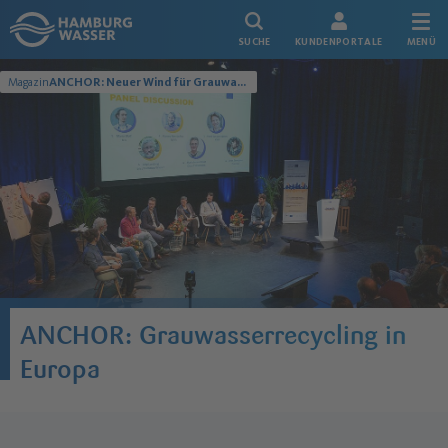
Link zur Startseite
SUCHE
KUNDENPORTALE
MENÜ
Magazin
ANCHOR: Neuer Wind für Grauwasserrecycling in Europa
ANCHOR: Grauwasserrecycling in
Europa