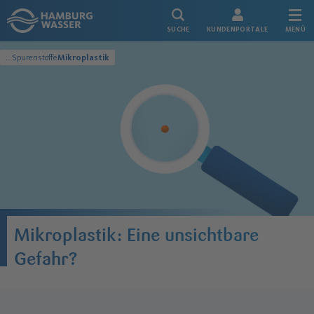
Link zur Startseite
SUCHE
KUNDENPORTALE
MENÜ
...
Spurenstoffe
Mikroplastik
Wasserschutz
Mikroplastik: Eine unsichtbare
Gefahr?