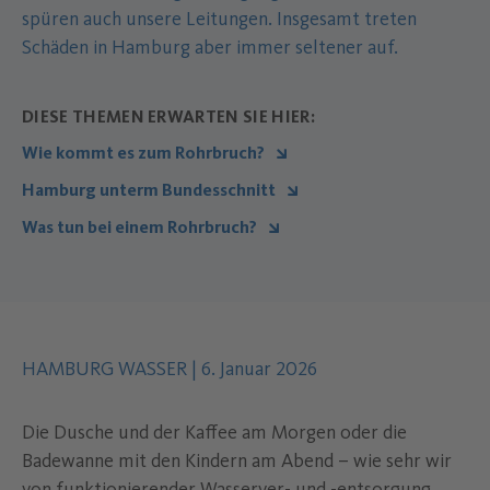
spüren auch unsere Leitungen. Insgesamt treten
Schäden in Hamburg aber immer seltener auf.
DIESE THEMEN ERWARTEN SIE HIER:
Wie kommt es zum Rohrbruch?
Hamburg unterm Bundesschnitt
Was tun bei einem Rohrbruch?
Autor des Inhalts:
.
Datum der Veröffentlichung:
.
HAMBURG WASSER
|
6. Januar 2026
Die Dusche und der Kaffee am Morgen oder die
Badewanne mit den Kindern am Abend – wie sehr wir
von funktionierender Wasserver- und -entsorgung