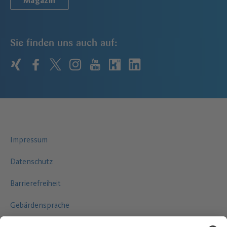
Magazin
Sie finden uns auch auf:
xing
facebook
twitter
instagram
youtube
kununu
linkedin
Impressum
Datenschutz
Barrierefreiheit
Gebärdensprache
Leichte Sprache