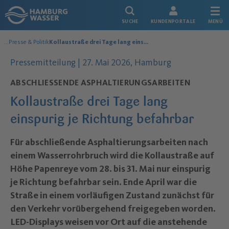
Link zur Startseite
SUCHE
KUNDENPORTALE
MENÜ
...
Presse & Politik
Kollaustraße drei Tage lang einspurig je Richtung befahrbar
Über uns
Datum der Veröffentlichung:
Pressemitteilung |
27. Mai 2026
, Hamburg
ABSCHLIESSENDE ASPHALTIERUNGSARBEITEN
Kollaustraße drei Tage lang
einspurig je Richtung befahrbar
–
Für abschließende Asphaltierungsarbeiten nach
einem Wasserrohrbruch wird die Kollaustraße auf
Höhe Papenreye vom 28. bis 31. Mai nur einspurig
je Richtung befahrbar sein. Ende April war die
Straße in einem vorläufigen Zustand zunächst für
den Verkehr vorübergehend freigegeben worden.
LED-Displays weisen vor Ort auf die anstehende