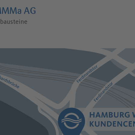
MMa AG
bausteine