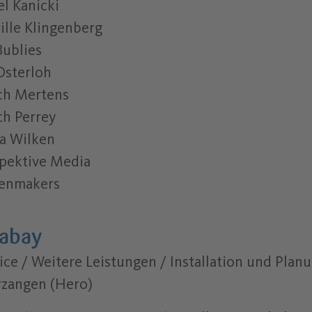
l Kanicki
ille Klingenberg
Bublies
Osterloh
ch Mertens
ch Perrey
a Wilken
pektive Media
eenmakers
xabay
ice / Weitere Leistungen / Installation und Planu
zangen (Hero)