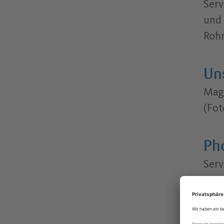
Serv
und 
Rohr
Un
Maga
(Fot
Ph
Serv
Umw
Unt
(Her