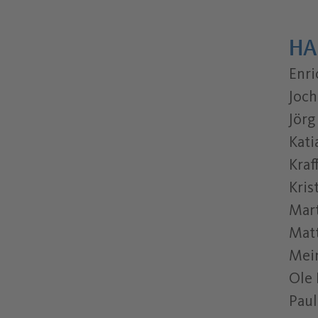
HA
Enri
Joch
Jörg
Kati
Kraf
Kris
Mar
Mat
Mei
Ole
Paul