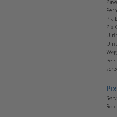
Pawe
Pern
Pia 
Pia 
Ulri
Ulri
Weg
Pers
scr
Pi
Serv
Rohr