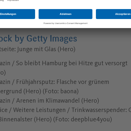
zin / Hamburg fördert Regenwasserzisternen
o): photocase.de/ Astrid Gast
tock by Getty Images
tseite: Junge mit Glas (Hero)
zin / So bleibt Hamburg bei Hitze gut versorgt
o)
zin / Frühjahrsputz: Flasche vor grünem
ergrund (Hero) (Foto: baona)
zin / Arenen im Klimawandel (Hero)
ice / Weitere Leistungen / Trinkwasserspender: 
Binnenalster (Hero) (Foto: deepblue4you)