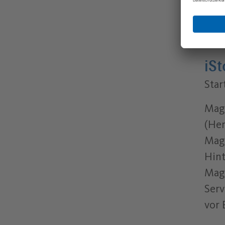
Maga
(Her
iS
Star
Maga
(Her
Maga
Hint
Maga
Serv
vor 