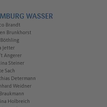
MBURG WASSER
co Brandt
en Brunkhorst
 Böthling
a Jetter
ft Angerer
tina Steiner
te Sach
thias Determann
nhard Weidner
 Braukmann
ina Holbreich