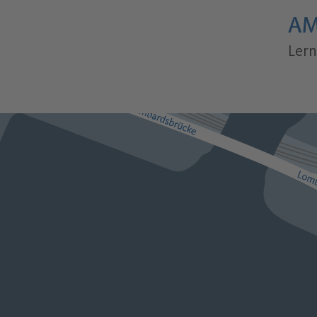
AM
Lern