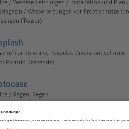
ice / Weitere Leistungen / Installation und Plan
Magazin / Wasserleitungen vor Frost schützen: r
zangen (Teaser)
splash
zin/ Für Toleranz, Respekt, Diversität: Schirme
o: Ricardo Rescende)
otocase
ice / Regen: Regen
elt / Schwammstadt: Gründach (Hero)
ernehmen / Management / Compliance: Schiffc
o)