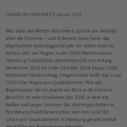
Autor des Inhalts:
.
Datum der Veröffentlichung:
.
HAMBURG WASSER
|
9. Januar 2025
Wer über das Wetter informiert, spricht am liebsten
über die Extreme – und in diesem Sinne hatte das
abgelaufene hydrologgische Jahr vor allem eines zu
bieten: sehr viel Regen. In der DWD-Wetterstation
Hamburg-Fuhlsbüttel sammelten sich von Anfang
November 2023 bis Ende Oktober 2024 knapp 1.050
Millimeter Niederschlag. Umgerechnet heißt das: rund
1.050 Liter Regen pro Quadratmeter. Wie viel
Regenwasser das ist, macht ein Blick in die Historie
deutlich: Im sehr trockenen Jahr 2018, in dem ein
heißer und langer Sommer das Wettergeschehen in
Norddeutschland beherrschte, kam mit rund 550
Litern pro Quadratmeter in Hamburg gerade einmal
die Hälfte der Regenmenge herunter.