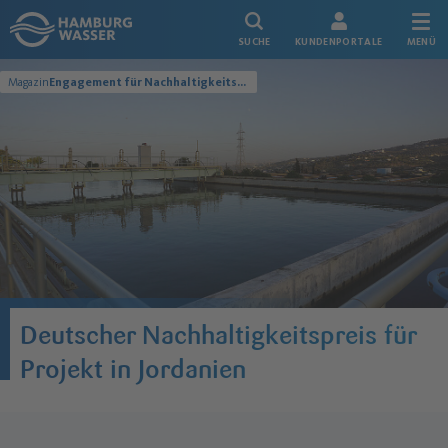
Link zur Startseite
SUCHE
KUNDENPORTALE
MENÜ
Magazin
Engagement für Nachhaltigkeitspreis nominiert
Deutscher Nachhaltigkeitspreis für
Projekt in Jordanien