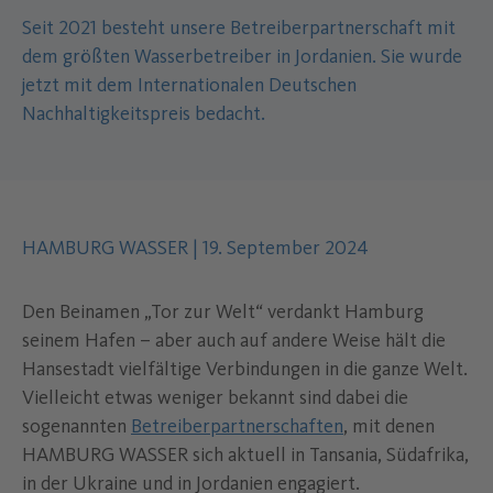
Seit 2021 besteht unsere Betreiberpartnerschaft mit
dem größten Wasserbetreiber in Jordanien. Sie wurde
jetzt mit dem Internationalen Deutschen
Nachhaltigkeitspreis bedacht.
Autor des Inhalts:
.
Datum der Veröffentlichung:
.
HAMBURG WASSER
|
19. September 2024
Den Beinamen „Tor zur Welt“ verdankt Hamburg
seinem Hafen – aber auch auf andere Weise hält die
Hansestadt vielfältige Verbindungen in die ganze Welt.
Vielleicht etwas weniger bekannt sind dabei die
sogenannten
Betreiberpartnerschaften
, mit denen
HAMBURG WASSER sich aktuell in Tansania, Südafrika,
in der Ukraine und in Jordanien engagiert.